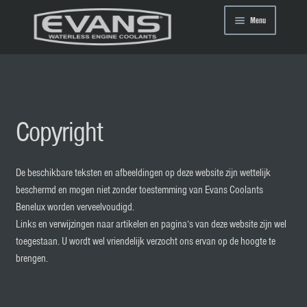
Ga
Ga
Menu
door
direct
naar
naar
navigatie
de
Home
inhoud
Multimedia
Copyright
Contact
De beschikbare teksten en afbeeldingen op deze website zijn wettelijk
beschermd en mogen niet zonder toestemming van Evans Coolants
Leveranciers
Benelux worden verveelvoudigd.
Links en verwijzingen naar artikelen en pagina’s van deze website zijn wel
Webshop
toegestaan. U wordt wel vriendelijk verzocht ons ervan op de hoogte te
brengen.